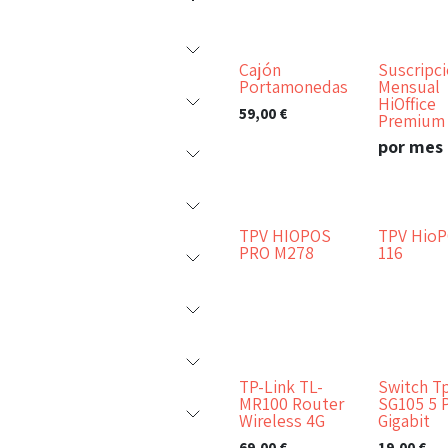
Cajón
Suscripc
Portamonedas
Mensual
HiOffice
59,00
€
Premium
por mes
TPV HIOPOS
TPV HioP
PRO M278
116
TP-Link TL-
Switch T
MR100 Router
SG105 5 
Wireless 4G
Gigabit
69,00
€
19,00
€