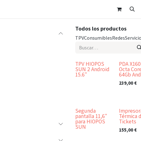
nda
Área Clientes
Cita
Contáctanos
Todos los productos
TPV
Consumibles
Redes
Servici
TPV HIOPOS
PDA X160
Top Ventas
¡Nuevo!
SUN 2 Android
Octa Cor
15.6"
64Gb And
239,00
€
Segunda
Impresor
pantalla 11,6"
Térmica 
para HIOPOS
Tickets
SUN
155,00
€