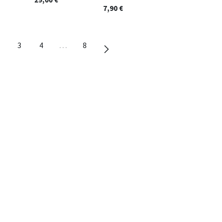
7,90
€
3
4
…
8