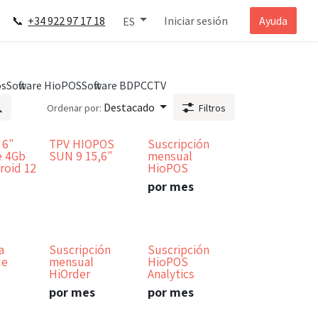
📞
+34 922 97 17 18
Iniciar sesión
Ayuda
ES
os
Software HioPOS
Software BDP
CCTV
Destacado
Ordenar por:
Filtros
 6"
TPV HIOPOS
Suscripción
Bajo pedido
e 4Gb
SUN 9 15,6"
mensual
roid 12
HioPOS
por mes
a
Suscripción
Suscripción
de
mensual
HioPOS
HiOrder
Analytics
por mes
por mes