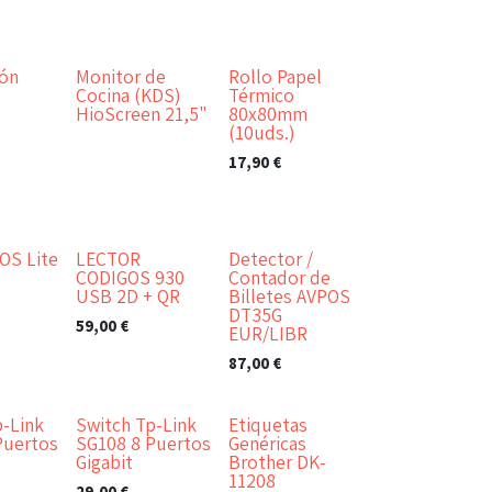
ión
Monitor de
Rollo Papel
Cocina (KDS)
Térmico
HioScreen 21,5"
80x80mm
(10uds.)
17,90
€
OS Lite
LECTOR
Detector /
CODIGOS 930
Contador de
USB 2D + QR
Billetes AVPOS
DT35G
59,00
€
EUR/LIBR
87,00
€
p-Link
Switch Tp-Link
Etiquetas
Puertos
SG108 8 Puertos
Genéricas
Gigabit
Brother DK-
11208
29,00
€