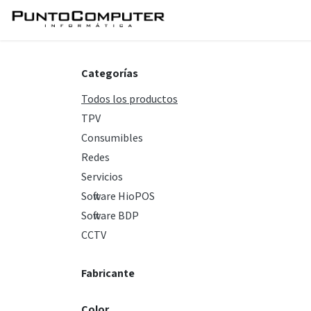
Ir al contenido
Inicio
Servicios
Tie
Categorías
Todos los productos
TPV
Consumibles
Redes
Servicios
Software HioPOS
Software BDP
CCTV
Fabricante
Color