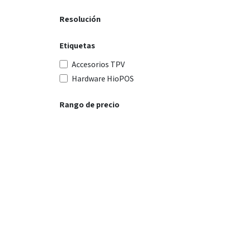
Resolución
Etiquetas
Accesorios TPV
Hardware HioPOS
Rango de precio
Enlaces útiles
Sobre nosotros
Inicio
PuntoComputer es un