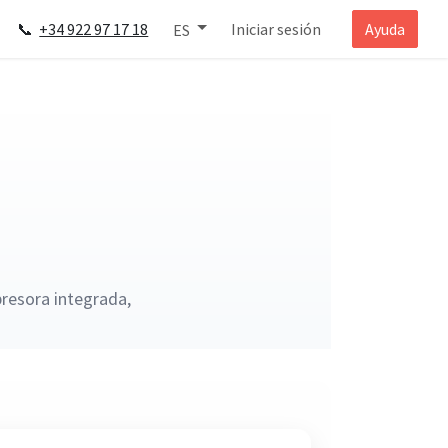
📞
+34 922 97 17 18
Iniciar sesión
Ayuda
ES
presora integrada,