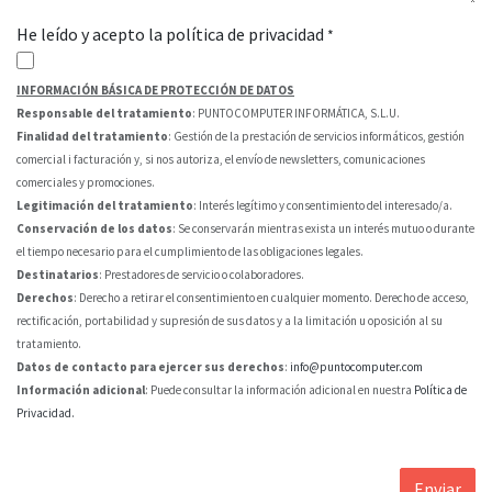
He leído y acepto la política de privacidad
*
INFORMACIÓN BÁSICA DE PROTECCIÓN DE DATOS
Responsable del tratamiento
: PUNTOCOMPUTER INFORMÁTICA, S.L.U.
Finalidad del tratamiento
: Gestión de la prestación de servicios informáticos, gestión
comercial i facturación y, si nos autoriza, el envío de newsletters, comunicaciones
comerciales y promociones.
Legitimación del tratamiento
: Interés legítimo y consentimiento del interesado/a.
Conservación de los datos
: Se conservarán mientras exista un interés mutuo o durante
el tiempo necesario para el cumplimiento de las obligaciones legales.
Destinatarios
: Prestadores de servicio o colaboradores.
Derechos
: Derecho a retirar el consentimiento en cualquier momento. Derecho de acceso,
rectificación, portabilidad y supresión de sus datos y a la limitación u oposición al su
tratamiento.
Datos de contacto para ejercer sus derechos
:
info@puntocomputer.com
Información adicional
: Puede consultar la información adicional en nuestra
Política de
Privacidad.
Enviar