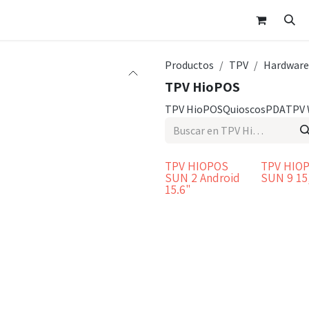
nda
Área Clientes
Cita
Contáctanos
Productos
TPV
Hardware
TPV HioPOS
TPV HioPOS
Quioscos
PDA
TPV 
TPV HIOPOS
TPV HIO
Top Ventas
Bajo pedido
SUN 2 Android
SUN 9 15
15.6"