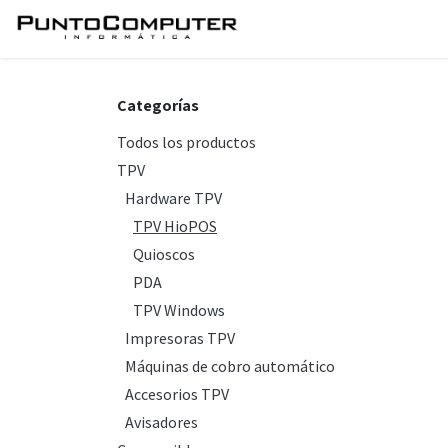
Ir al contenido
Inicio
Servicios
Tie
Categorías
Todos los productos
TPV
Hardware TPV
TPV HioPOS
Quioscos
PDA
TPV Windows
Impresoras TPV
Máquinas de cobro automático
Accesorios TPV
Avisadores