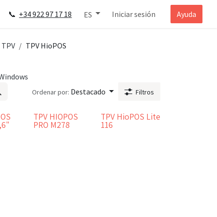
📞
+34 922 97 17 18
Iniciar sesión
Ayuda
ES
 TPV
TPV HioPOS
Windows
Destacado
Ordenar por:
Filtros
POS
TPV HIOPOS
TPV HioPOS Lite
,6"
PRO M278
116