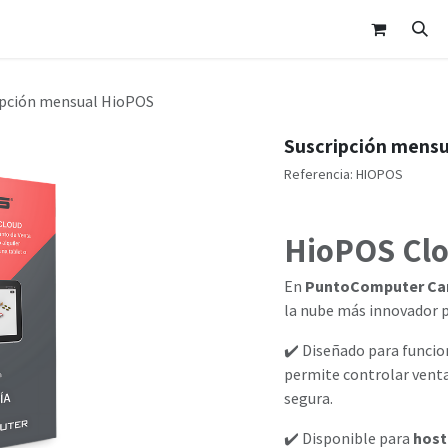
nda
Área Clientes
Cita
Contáctanos
ipción mensual HioPOS
Suscripción mens
Referencia:
HIOPOS
HioPOS Cl
En
PuntoComputer Ca
la nube más innovador p
✔️ Diseñado para funci
permite controlar ventas
segura.
✔️ Disponible para
host