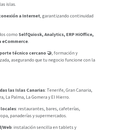
as islas.
 conexión a Internet
, garantizando continuidad
ados como
SelfQuiosk, Analytics, ERP HiOffice,
nda eCommerce
.
porte técnico cercano 🤝
, formación y
zada, asegurando que tu negocio funcione con la
das las Islas Canarias
: Tenerife, Gran Canaria,
a, La Palma, La Gomera y El Hierro.
 locales
: restaurantes, bares, cafeterías,
 ropa, panaderías y supermercados.
id/Web
: instalación sencilla en tablets y