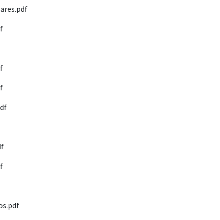
Bares.pdf
f
f
f
pdf
df
f
os.pdf