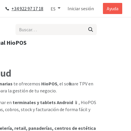
📞
+34 922 97 17 18
Iniciar sesión
Ayuda
ES
ual HioPOS
oud
narias
te ofrecemos
HioPOS
, el software TPV en
ara la gestión de tu negocio.
onar en
terminales y tablets Android
📱, HioPOS
, cobros, stock y facturación de forma fácil y
elería, retail, panaderías, centros de estética