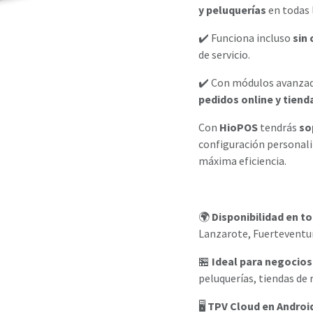
y peluquerías
en todas l
✔️ Funciona incluso
sin
de servicio.
✔️ Con módulos avanz
pedidos online y tie
Con
HioPOS
tendrás
so
configuración personali
máxima eficiencia.
🌍
Disponibilidad en to
Lanzarote, Fuerteventur
🏪
Ideal para negocios
peluquerías, tiendas de
🖥️
TPV Cloud en Andro