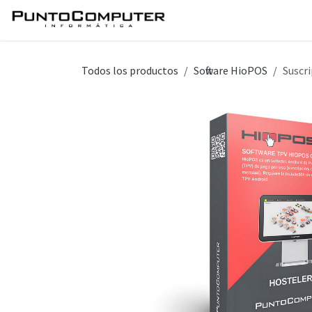
Ir al contenido
Inicio
Servicios
Tie
Todos los productos
Software HioPOS
Suscr