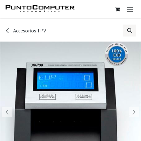
Ir al contenido
Accesorios TPV