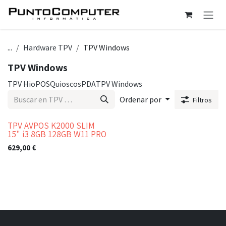
Ir al contenido
...
Hardware TPV
TPV Windows
TPV Windows
TPV HioPOS
Quioscos
PDA
TPV Windows
Ordenar por
Filtros
TPV AVPOS K2000 SLIM
Bajo pedido
15" i3 8GB 128GB W11 PRO
629,00
€