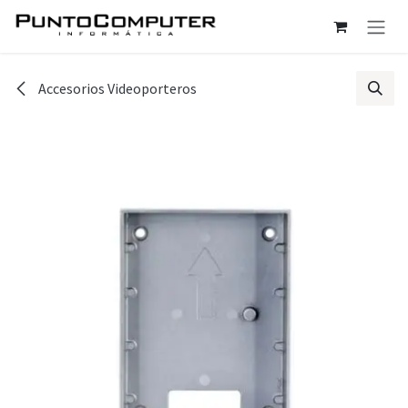
Ir al contenido
Accesorios Videoporteros