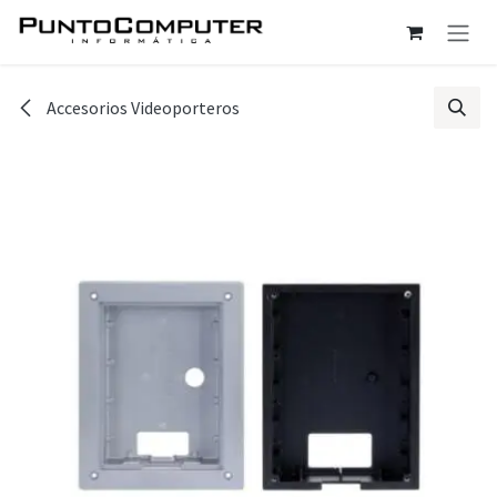
Ir al contenido
Accesorios Videoporteros