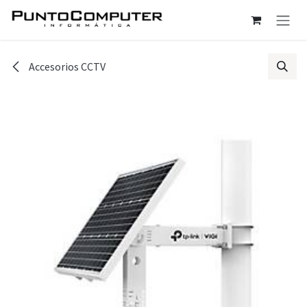
Ir al contenido
Accesorios CCTV