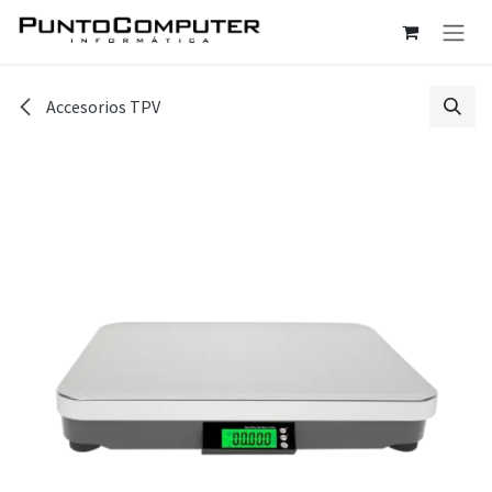
Ir al contenido
Accesorios TPV