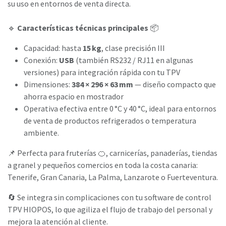
su uso en entornos de venta directa.
🔹
Características técnicas principales
📦
Capacidad: hasta
15 kg
, clase precisión III
Conexión:
USB
(también RS232 / RJ11 en algunas
versiones) para integración rápida con tu TPV
Dimensiones:
384 × 296 × 63 mm
— diseño compacto que
ahorra espacio en mostrador
Operativa efectiva entre 0 °C y 40 °C, ideal para entornos
de venta de productos refrigerados o temperatura
ambiente.
📌 Perfecta para fruterías 🍊, carnicerías, panaderías, tiendas
a granel y pequeños comercios en toda la costa canaria:
Tenerife, Gran Canaria, La Palma, Lanzarote o Fuerteventura.
🔄 Se integra sin complicaciones con tu software de control
TPV HIOPOS, lo que agiliza el flujo de trabajo del personal y
mejora la atención al cliente.