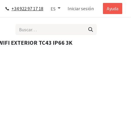
📞
+34 922 97 17 18
Iniciar sesión
Ayuda
ES
IFI EXTERIOR TC43 IP66 3K