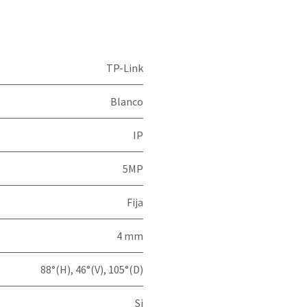
TP-Link
Blanco
IP
5MP
Fija
4 mm
88°(H), 46°(V), 105°(D)
Si