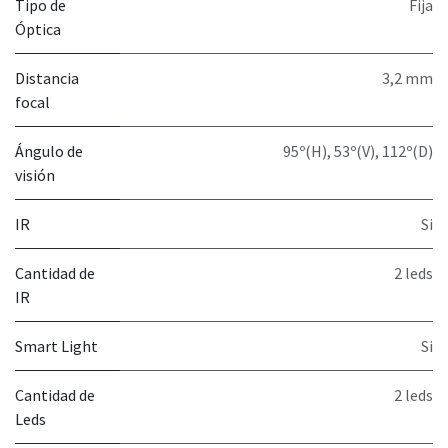
Tipo de
Fija
Óptica
Distancia
3,2 mm
focal
Ángulo de
95º(H), 53º(V), 112º(D)
visión
IR
Si
Cantidad de
2 leds
IR
Smart Light
Si
Cantidad de
2 leds
Leds