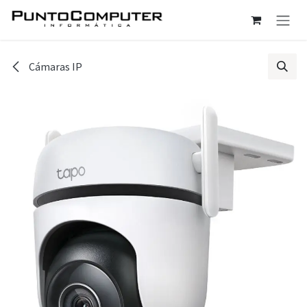
Ir al contenido
Cámaras IP