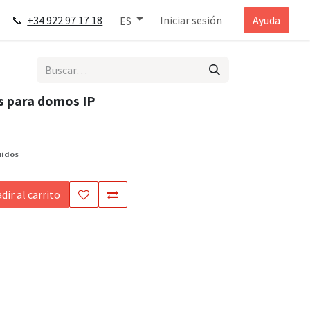
📞
+34 922 97 17 18
Iniciar sesión
Ayuda
ES
s para domos IP
uidos
dir al carrito