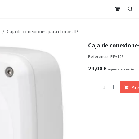
nda
Área Clientes
Cita
Contáctanos
Caja de conexiones para domos IP
Caja de conexione
Referencia:
PFA123
29,00
€
Impuestos
no incl
Aña