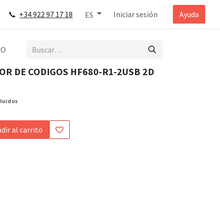
📞
+34 922 97 17 18
Iniciar sesión
Ayuda
ES
RO
R DE CODIGOS HF680-R1-2USB 2D
cluidos
dir al carrito