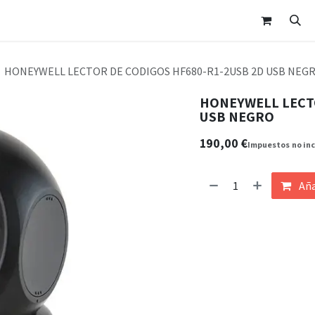
nda
Área Clientes
Cita
Contáctanos
HONEYWELL LECTOR DE CODIGOS HF680-R1-2USB 2D USB NEG
HONEYWELL LECTO
USB NEGRO
190,00
€
Impuestos
no in
Aña