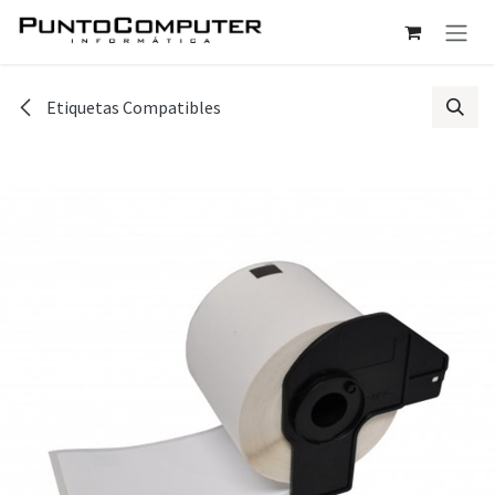
Ir al contenido
Etiquetas Compatibles