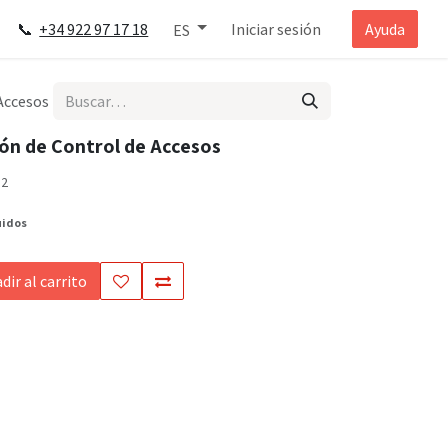
📞
+34 922 97 17 18
Iniciar sesión
Ayuda
ES
Accesos
ón de Control de Accesos
S2
uidos
dir al carrito