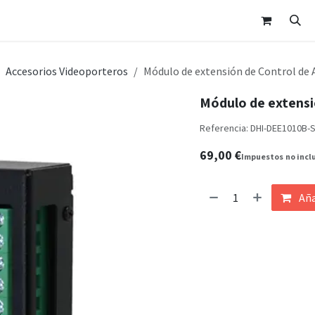
nda
Área Clientes
Cita
Contáctanos
Accesorios Videoporteros
Módulo de extensión de Control de 
Módulo de extensi
Referencia:
DHI-DEE1010B-
69,00
€
Impuestos
no incl
Aña