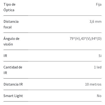
Tipo de
Fija
Óptica
Distancia
3,6 mm
focal
Ángulo de
79º(H),43º(V),94º(D)
visión
IR
Si
Cantidad de
1 led
IR
Distancia IR
10 metros
Smart Light
No