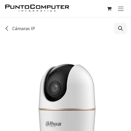
Ir al contenido
Cámaras IP