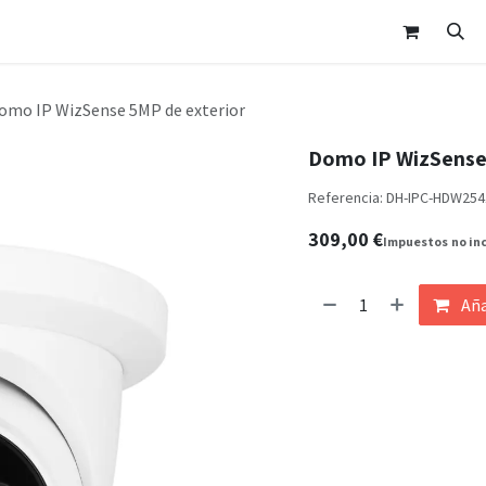
nda
Área Clientes
Cita
Contáctanos
omo IP WizSense 5MP de exterior
Domo IP WizSense
Referencia:
DH-IPC-HDW254
309,00
€
Impuestos
no in
Aña