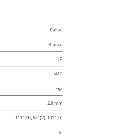
Dahua
Blanco
IP
5MP
Fija
2,8 mm
111°(H), 58°(V), 132°(D)
Si