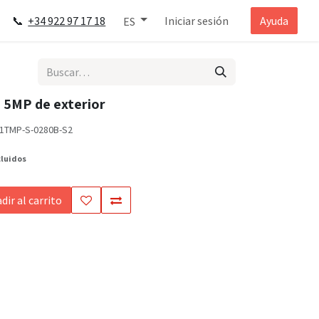
📞
+34 922 97 17 18
Iniciar sesión
Ayuda
ES
 5MP de exterior
1TMP-S-0280B-S2
cluidos
dir al carrito