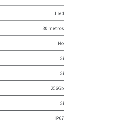
1 led
30 metros
No
Si
Si
256Gb
Si
IP67