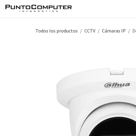
Ir al contenido
Inicio
Servicios
Tie
Todos los productos
CCTV
Cámaras IP
D