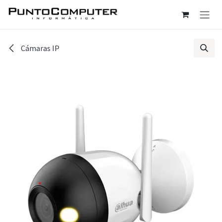
Ir al contenido
Cámaras IP