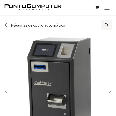
Ir al contenido
Máquinas de cobro automático