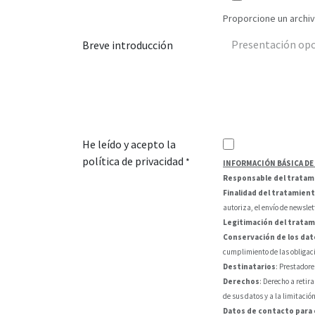
Proporcione un archivo
Breve introducción
He leído y acepto la
política de privacidad
*
INFORMACIÓN BÁSICA DE
Responsable del tratam
Finalidad del tratamien
autoriza, el envío de newsle
Legitimación del trata
Conservación de los dat
cumplimiento de las obligaci
Destinatarios
: Prestadore
Derechos
: Derecho a retir
de sus datos y a la limitació
Datos de contacto para 