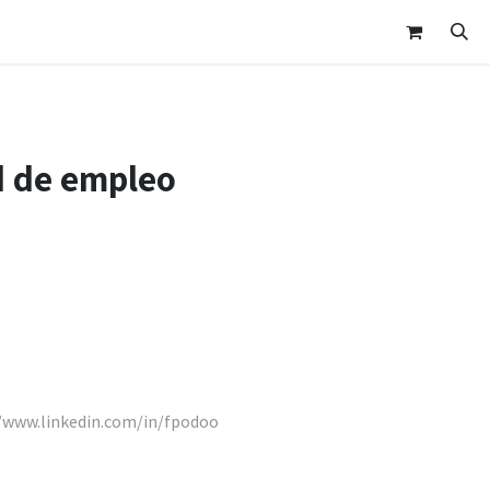
nda
Área Clientes
Cita
Contáctanos
d de empleo