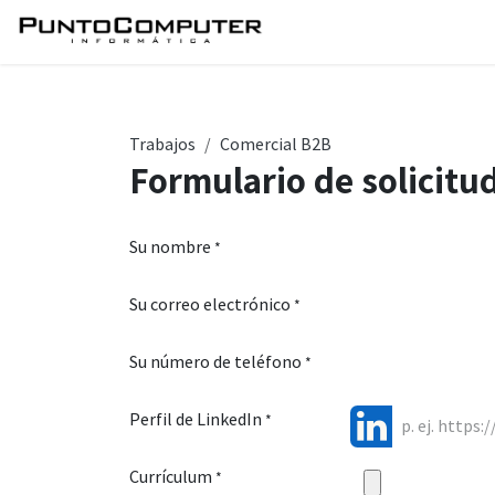
Ir al contenido
Inicio
Servicios
Tie
Trabajos
Comercial B2B
Formulario de solicitu
Su nombre
*
Su correo electrónico
*
Su número de teléfono
*
Perfil de LinkedIn
*
Currículum
*