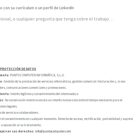
 con su currículum o un perfil de LinkedIn
 PROTECCIÓN DE DATOS
iento
: PUNTOCOMPUTER INFORMÁTICA, S.L.U.
to
: Gestión de la prestación de servicios informáticos, gestión comercial i facturación y, si nos
tters, comunicaciones comerciales y promociones.
miento
: Interés legítimo y consentimiento del interesado/a.
os
: Se conservarán mientras exista un interés mutuo o durante el tiempo necesario para el
ones legales.
s de servicio o colaboradores.
ar el consentimiento en cualquier momento. Derecho de acceso, rectificación, portabilidad y supres
n u oposición al su tratamiento.
ejercer sus derechos
:
info@puntocomputer.com