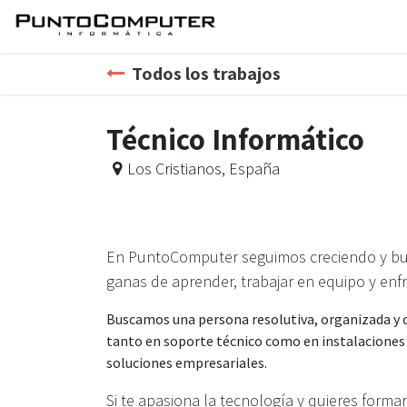
Ir al contenido
Inicio
Servicios
Tie
Todos los trabajos
Técnico Informático
Los Cristianos
,
España
En PuntoComputer seguimos creciendo y bus
ganas de aprender, trabajar en equipo y enf
Buscamos una persona resolutiva, organizada y c
tanto en soporte técnico como en instalaciones
soluciones empresariales.
Si te apasiona la tecnología y quieres form