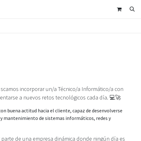
nda
Área Clientes
Cita
Contáctanos
camos incorporar un/a Técnico/a Informático/a con
rentarse a nuevos retos tecnológicos cada día. 💻🚀
on buena actitud hacia el cliente, capaz de desenvolverse
 y mantenimiento de sistemas informáticos, redes y
ar parte de una empresa dinámica donde ningún día es