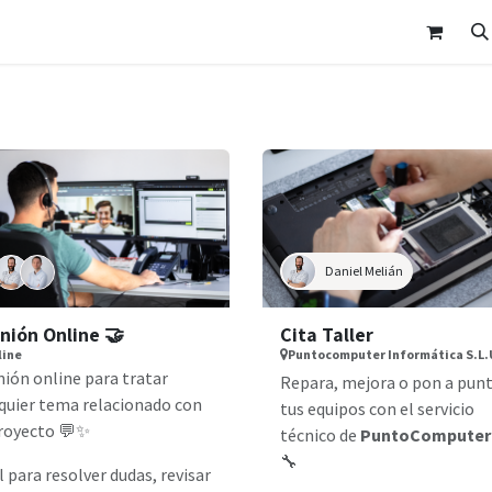
p
Customer Area
Appointment
Contact Us
Daniel Melián
nión Online 🤝
Cita Taller
line
Puntocomputer Informática S.L.
ión online para tratar
Repara, mejora o pon a pun
quier tema relacionado con
tus equipos con el servicio
royecto 💬✨
técnico de
PuntoComputer
🔧
l para resolver dudas, revisar