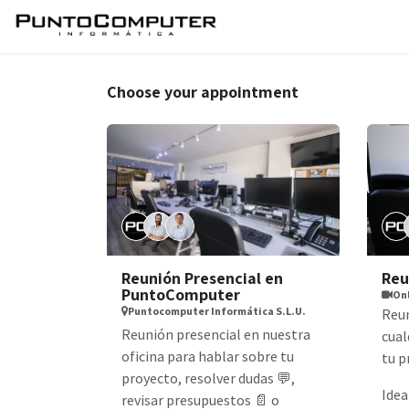
Skip to Content
Home
Services
Sho
Choose your appointment
Reunión Presencial en
Reu
PuntoComputer
On
Puntocomputer Informática S.L.U.
Reun
Reunión presencial en nuestra
cual
oficina para hablar sobre tu
tu p
proyecto, resolver dudas 💬,
Idea
revisar presupuestos 📄 o