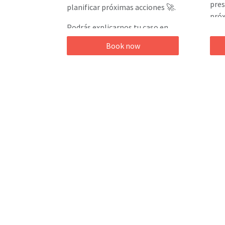
pres
planificar próximas acciones 🚀.
próx
Podrás explicarnos tu caso en
Una 
detalle y recibir asesoramiento
Book now
reci
personalizado 👨‍💼👩‍💼.
cone
cual