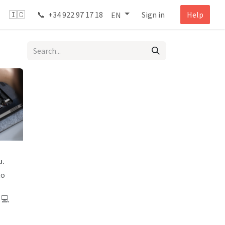
🇮🇨 📞 +34 922 97 17 18
Sign in
Help
EN
U.
to
💻