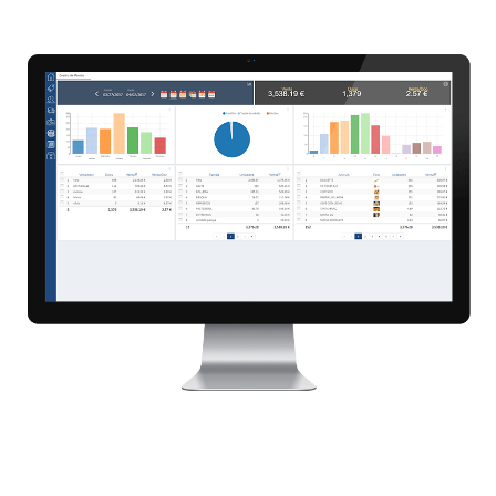
🌟
Optimiza la rentabilidad de tu
negocio en Tenerife con HioPos