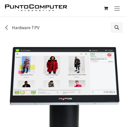
Ir al contenido
Hardware TPV