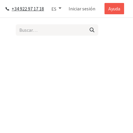
📞
+34 922 97 17 18
Iniciar sesión
Ayuda
ES