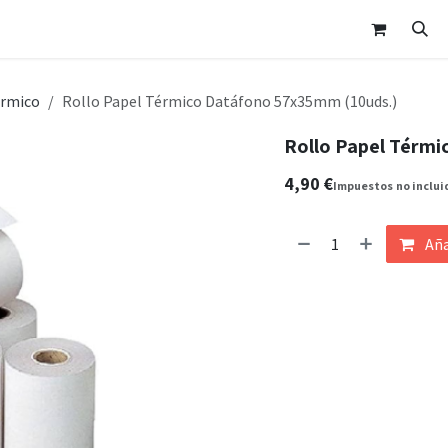
nda
Área Clientes
Cita
Contáctanos
érmico
Rollo Papel Térmico Datáfono 57x35mm (10uds.)
Rollo Papel Térmi
4,90
€
Impuestos
no inclui
Aña