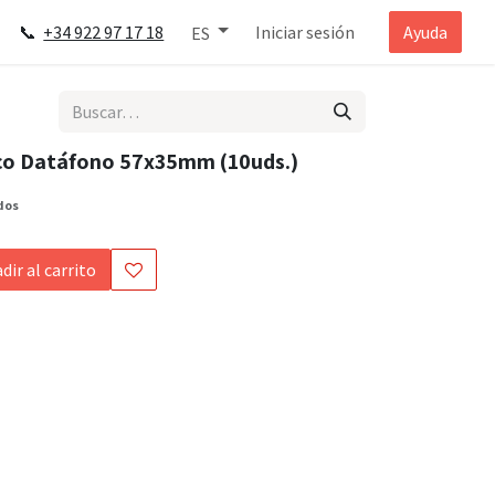
📞
+34 922 97 17 18
Iniciar sesión
Ayuda
ES
co Datáfono 57x35mm (10uds.)
dos
dir al carrito