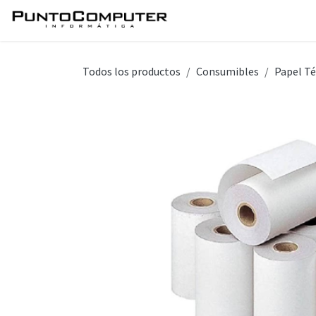
Ir al contenido
Inicio
Servicios
Tie
Todos los productos
Consumibles
Papel T