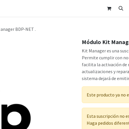
nda
Área Clientes
Cita
Contáctanos
Manager BDP-NET .
Módulo Kit Manag
Kit Manager es una susc
Permite cumplir con nor
facilita la activación d
actualizaciones y repara
sistema dejará de emitir
Este producto ya no e
Esta suscripción no e
Haga pedidos diferent