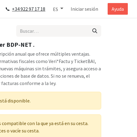
📞
+34 922 97 17 18
Iniciar sesión
Ayuda
ES
er BDP-NET .
ripción anual que ofrece múltiples ventajas.
mativas fiscales como Veri*Factu y TicketBAI,
e nuevas máquinas sin trámites, y asegura acceso a
ciones de base de datos. Si no se renueva, el
 facturas conforme a la ley.
stá disponible.
s compatible con la que ya está en su cesta.
es o vacíe su cesta.