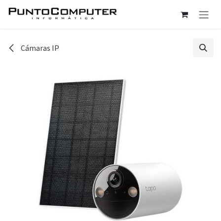
Ir al contenido
Cámaras IP